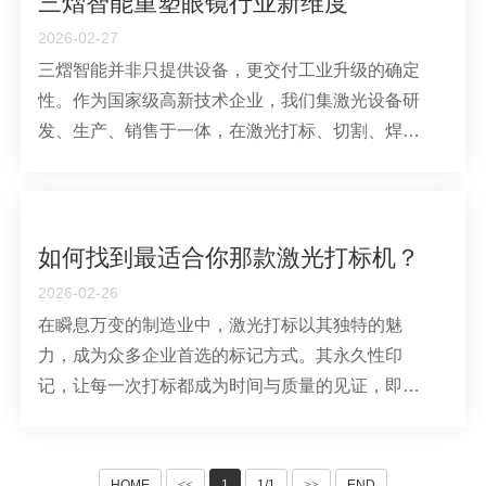
三熠智能重塑眼镜行业新维度
2026-02-27
三熠智能并非只提供设备，更交付工业升级的确定
性。作为国家级高新技术企业，我们集激光设备研
发、生产、销售于一体，在激光打标、切割、焊接
及自动化控制领域握有硬核技术。公司取名“三熠”，
是对技术、品质、服务三大支柱的承诺——为客户
创造智能、高效、创新的实在价值。
如何找到最适合你那款激光打标机？
2026-02-26
在瞬息万变的制造业中，激光打标以其独特的魅
力，成为众多企业首选的标记方式。其永久性印
记，让每一次打标都成为时间与质量的见证，即便
历经风雨、岁月流转，打标内容依然清晰如初，无
惧磨损与褪色。
HOME
<<
1
1/1
>>
END