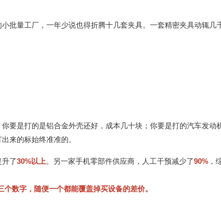
的小批量工厂，一年少说也得折腾十几套夹具。一套精密夹具动辄几
。你要是打的是铝合金外壳还好，成本几十块；你要是打的汽车发动
打出来的标始终准准的。
提升了
30%以上
。另一家手机零部件供应商，人工干预减少了
90%
，
—这三个数字，随便一个都能覆盖掉买设备的差价。