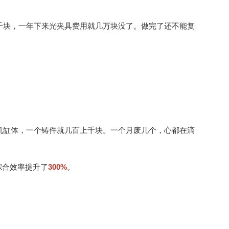
千块，一年下来光夹具费用就几万块没了。做完了还不能复
机缸体，一个铸件就几百上千块。一个月废几个，心都在滴
综合效率提升了
300%
。