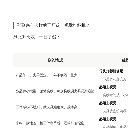
那到底什么样的工厂该上视觉打标机？
列张对比表，一目了然：
你的情况
建
传统打标机够用
产品单一、夹具固定、一年不换线、量大
，不用多花那几万
必须上视觉
多品种小批量、频繁换线、每次换线调夹具调到崩溃
，换线时间从一小
必须上视觉
工件形状不规则，做夹具难度大、成本高
，夹具费直接清零
必须上视觉
来料一致性差，摆工件靠手感，经常打偏报废
，自动纠偏，废品