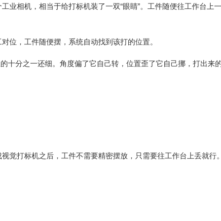
工业相机，相当于给打标机装了一双“眼睛”。工件随便往工作台上
工对位，工件随便摆，系统自动找到该打的位置。
丝的十分之一还细。角度偏了它自己转，位置歪了它自己挪，打出来
成视觉打标机之后，工件不需要精密摆放，只需要往工作台上丢就行