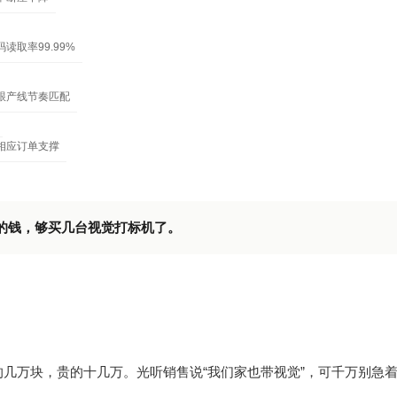
读取率99.99%
跟产线节奏匹配
相应订单支撑
的钱，够买几台视觉打标机了。
几万块，贵的十几万。光听销售说“我们家也带视觉”，可千万别急